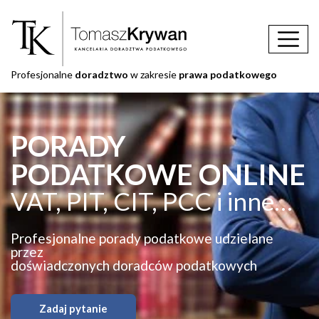
Profesjonalne
doradztwo
w zakresie
prawa podatkowego
PORADY
PODATKOWE ONLINE
VAT, PIT, CIT, PCC i inne…
Profesjonalne porady podatkowe udzielane
przez
doświadczonych doradców podatkowych
Zadaj pytanie